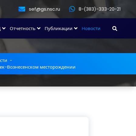
sef@gs.nsc.ru
8-(383)-333-20-21
Д
Отчетность
Публикации
Новости
сти
-
ек-Вознесенском месторождении