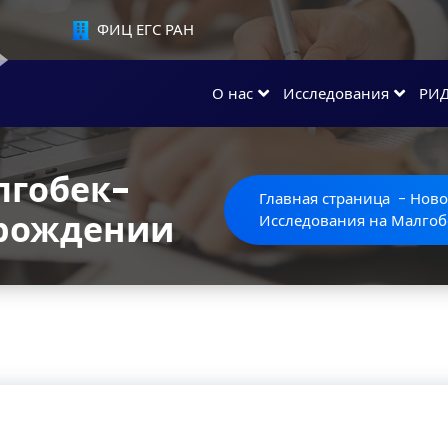
ФИЦ ЕГС РАН
О нас
Исследования
РИ
лгобек-
Главная страница
-
Ново
орождении
Исследования на Малгоб