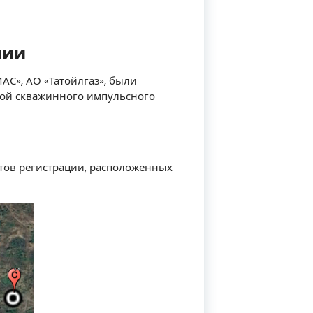
нии
ИАС», АО «Татойлгаз», были
той скважинного импульсного
тов регистрации, расположенных