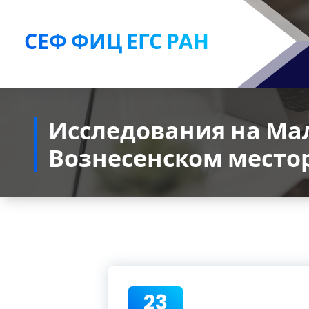
Перейти
к
СЕФ ФИЦ ЕГС РАН
содержимому
Исследования на Ма
Вознесенском мест
23