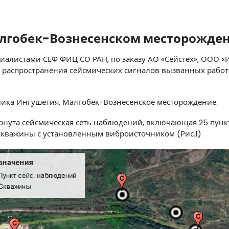
алгобек-Вознесенском месторожде
ециалистами СЕФ ФИЦ СО РАН, по заказу АО «Сейстех», ООО «
 распространения сейсмических сигналов вызванных рабо
лика Ингушетия, Малгобек-Вознесенское месторождение.
ернута сейсмическая сеть наблюдений, включающая 25 пунк
т скважины с установленным виброисточником (Рис.1).