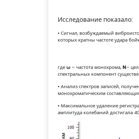
Исследование показало:
• Сигнал, возбуждаемый виброист
которых кратны частоте удара бой
где
ω
– частота монохрома,
N
– цел
спектральных компонент существе
• Анализ спектров записей, получ
монохроматическим составляющим в
• Максимальное удаление регистра
амплитуда колебаний достигала 40 