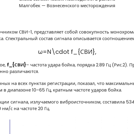
Малгобек — Вознесенского месторождения
очником СВИ-1, представляет собой совокупность монохром
ка. Спектральный состав сигнала описывается соотношение
ω=N\cdot f_{СВИ}
,
ое,
f_{СВИ}
– частота удара бойка, порядка 2.89 Гц (Рис.2)
нно различаются.
енных на всех пунктах регистрации, показал, что максималь
 диапазоне 10–65 Гц, кратным частоте ударов бойка.
ции сигнала, излучаемого виброисточником, составила 534
нм/с на частоте 20 Гц.