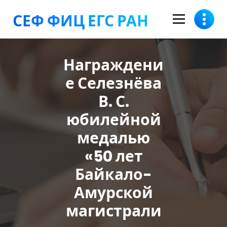
Перейти
СЕФ ФИЦ ЕГС РАН
к
содержимому
Награждени
е Селезнёва
В. С.
юбилейной
медалью
«50 лет
Байкало-
Амурской
магистрали