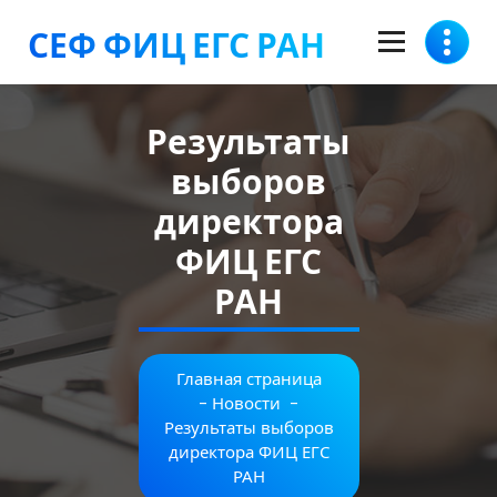
Перейти
СЕФ ФИЦ ЕГС РАН
к
содержимому
Результаты
выборов
директора
ФИЦ ЕГС
РАН
Главная страница
-
Новости
-
Результаты выборов
директора ФИЦ ЕГС
РАН