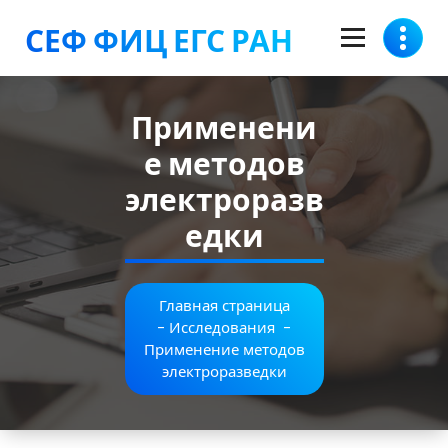
Перейти
СЕФ ФИЦ ЕГС РАН
к
содержимому
Применени
е методов
электроразв
едки
Главная страница
-
Исследования
-
Применение методов
электроразведки